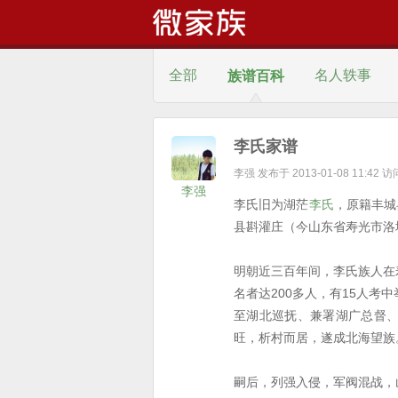
全部
名人轶事
族谱百科
风景名胜
李氏家谱
李强 发布于 2013-01-08 11:42 
风水学
姓氏文化
姓氏趣闻
李强
李氏旧为湖茫
李氏
，原籍丰城
县斟灌庄（今山东省寿光市洛
明朝近三百年间，李氏族人在
名者达200多人，有15人考
至湖北巡抚、兼署湖广总督
旺，析村而居，遂成北海望族
嗣后，列强入侵，军阀混战，