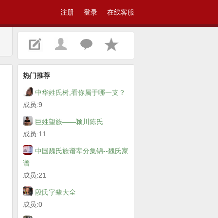
注册
登录
在线客服
热门推荐
中华姓氏树,看你属于哪一支？
成员:9
巨姓望族——颍川陈氏
成员:11
中国魏氏族谱辈分集锦--魏氏家
谱
成员:21
段氏字辈大全
成员:0