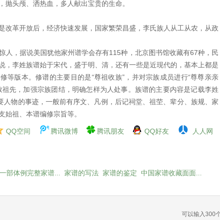
，抛头颅、洒热血，多人献出宝贵的生命。
是改革开放后，经济快速发展，国家繁荣昌盛，李氏族人从工从农，从政
惊人，据说美国犹他家州谱学会存有115种，北京图书馆收藏有67种，民
说，李姓族谱始于宋代，盛于明、清，还有一些是近现代的，基本上都是
修等版本。修谱的主要目的是“尊祖收族”，并对宗族成员进行“尊尊亲亲
敬祖先，加强宗族团结，明确怎样为人处事。族谱的主要内容是记载李姓
重要人物的事迹，一般前有序文、凡例，后记祠堂、祖茔、辈分、族规、家
支始祖、本谱编修宗旨等。
QQ空间
腾讯微博
腾讯朋友
QQ好友
人人网
一部体例完整家谱...
家谱的写法
家谱的鉴定
中国家谱收藏面面...
可以输入
300