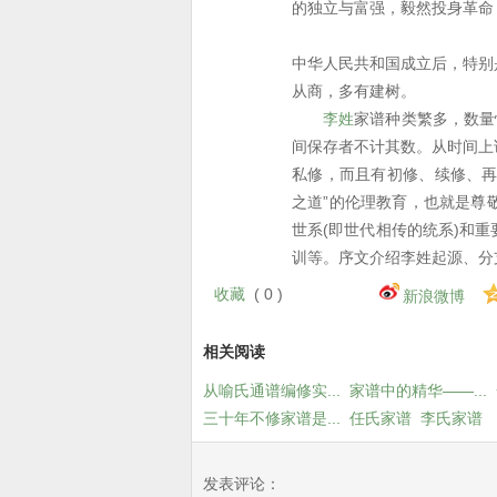
的独立与富强，毅然投身革命
中华人民共和国成立后，特别
从商，多有建树。
李姓
家谱种类繁多，数量
间保存者不计其数。从时间上
私修，而且有初修、续修、再
之道”的伦理教育，也就是尊
世系(即世代相传的统系)和
训等。序文介绍李姓起源、分
收藏
(
0
)
新浪微博
相关阅读
从喻氏通谱编修实...
家谱中的精华——...
三十年不修家谱是...
任氏家谱
李氏家谱
发表评论：