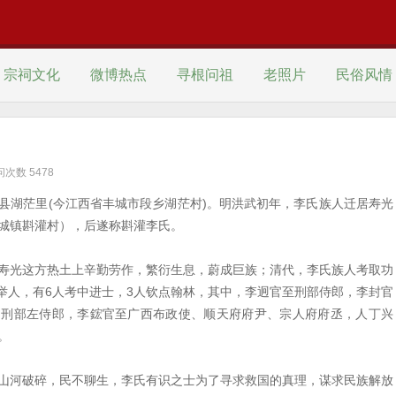
宗祠文化
微博热点
寻根问祖
老照片
民俗风情
线下活动
轻松一刻
美文汇
百家姓
健康饮食
访问次数 5478
家族历史
其他
县湖茫里(今江西省丰城市段乡湖茫村)。明洪武初年，李氏族人迁居寿光
城镇斟灌村），后遂称斟灌李氏。
寿光这方热土上辛勤劳作，繁衍生息，蔚成巨族；清代，李氏族人考取功
中举人，有6人考中进士，3人钦点翰林，其中，李迥官至刑部侍郎，李封官
、刑部左侍郎，李鋐官至广西布政使、顺天府府尹、宗人府府丞，人丁兴
。
山河破碎，民不聊生，李氏有识之士为了寻求救国的真理，谋求民族解放