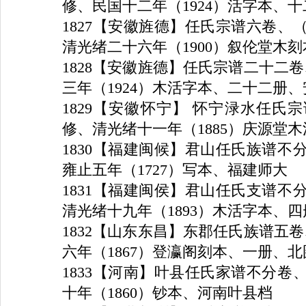
修、民国十二年（
1924
）活字本、十
1827
【安徽旌德】任氏宗谱六卷、
清光绪二十六年（
1900
）叙伦堂木刻
1828
【安徽旌德】任氏宗谱二十二卷
三年（
1924
）木活字本、二十二册、
1829
【安徽怀宁】 怀宁渌水任氏
修、清光绪十一年（
1885
）庆源堂木
1830
【福建闽候】君山任氏族谱不
雍止五年（
1727
）写本、福建师大
1831
【福建闽侯】君山任氏支谱不
清光绪十九年（
1893
）木活字本、四
1832
【山东东昌】东郡任氏族谱五卷
六年（
1867
）登瀛阁刻本、一册、北
1833
【河南】叶县任氏家谱不分卷
十年（
1860
）钞本、河南叶县档