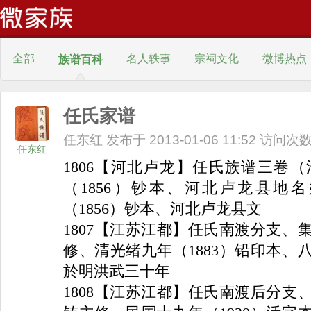
全部
名人轶事
宗祠文化
微博热点
族谱百科
风景名胜
线下活动
轻松一刻
任氏家谱
任东红 发布于 2013-01-06 11:52 访问次数
风水学
姓氏文化
姓氏趣闻
家族历史
其他
任东红
1806
【河北卢龙】任氏族谱三卷（
（
1856
）钞本、河北卢龙县地名
（
1856
）钞本、河北卢龙县文
1807
【江苏江都】任氏南渡分支、
修、清光绪九年（
1883
）铅印本、
於明洪武三十年
1808
【江苏江都】任氏南渡后分支