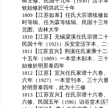
铸主修、民国十九年（
1930
）活字
钦始修於明洪武三十年
1809
【江苏如皋】任氏大宗谱续修
时等辑、任为霖等续辑、民国十三
北图、吉林大学
1810
【江苏】无锡梁溪任氏宗谱二
民国十年（
1921
）乐安堂活字本、二
1811
【江苏宜兴】荆溪任氏家乘十二
十五年（
1889
）一本堂木刻本、三
始修於明景泰四年
1812
【江苏】宜兴任氏家谱十六卷
六年（
1927
）一本堂刊本、三十六
於明景泰四年，此为十三修
1813
【江苏宜兴】任氏宗谱十六卷
六修、民国五年（
19l6
）诒谷堂木活