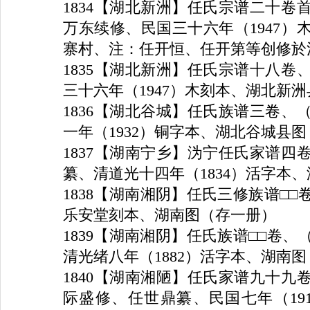
1834
【湖北新洲】任氏宗谱二十卷
万东续修、民国三十六年（
1947
）
寨村、注：任开恒、任开第等创修於
1835
【湖北新洲】任氏宗谱十八卷
三十六年（
1947
）木刻本、湖北新洲
1836
【湖北谷城】任氏族谱三卷、
一年（
1932
）铜字本、湖北谷城县图
1837
【湖南宁乡】沩宁任氏家谱四
纂、清道光十四年（
1834
）活字本、
1838
【湖南湘阴】任氏三修族谱□□
乐安堂刻本、湖南图（存一册）
1839
【湖南湘阴】任氏族谱□□卷、
清光绪八年（
1882
）活字本、湖南图
1840
【湖南湘陋】任氏家谱九十九
际盛修、任世鼎纂、民国七年（
19