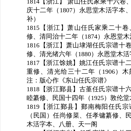
1814
【浙江】 萧山任氏家乘十六卷
庆十二年（
1807
）永思堂木活字本
补）
1815
【浙江】萧山任氏家乘二十卷
修、清同治十二年（
1874
）永恩堂木
1816
【浙江】萧山埭湖任氏宗谱十
修、清光绪六年（
1880
）永恩堂木活
1817
【浙江馀姚】姚江任氏宗谱十
重修、清光给三十二年（
1906
）木
注：版心作《东山任氏宗谱》
1818
【浙江鄞县】古堇任氏宗谱十
睦纂修、民国十四年（
1925
）敦伦堂
1819
【浙江鄞县】鄞南梅阳任氏宗
（民国）任尚修菜、任孝镛纂修、
木活字本、八册、天一阁