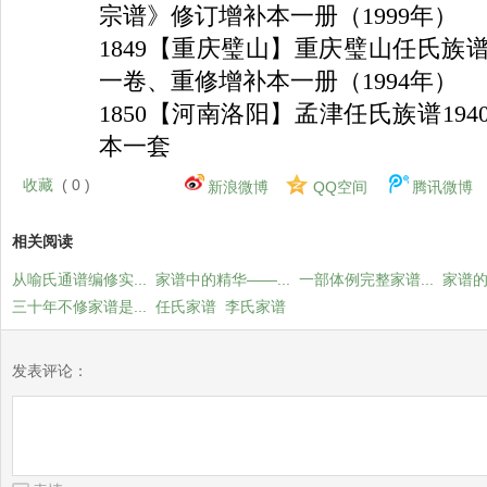
宗谱》修订增补本一册（
1999
年）
1849
【重庆璧山】重庆璧山任氏族
一卷、重修增补本一册（
1994
年）
1850
【河南洛阳】孟津任氏族谱
194
本一套
收藏
(
0
)
新浪微博
QQ空间
腾讯微博
相关阅读
从喻氏通谱编修实...
家谱中的精华——...
一部体例完整家谱...
家谱
三十年不修家谱是...
任氏家谱
李氏家谱
发表评论：