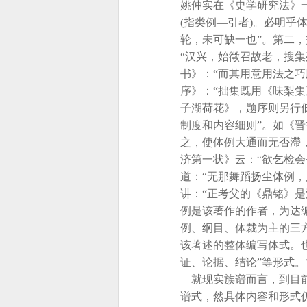
姚仲实在《史学研究法》一
(指类例—引者)。必明
轮，未可缺一也”。第二，
“汉兴，始徵召故老，搜
书》：“而其用意用法之
序》：“拙集既用《味梨
子湖荷花》，题序则另行低
制度和内容细则”。如《晋
之，使体例大通而无否滯，
济第一状》云：“欲乞检会
道：“无那舞蹈扬尘体例，
讲：“正考父的《鼎铭》
例是该著作的作者，为达
例、纲目、体裁为主的三
该著述的整体编写体式。也
证、论据、结论”等形式
就现实族谱而言，到目前
谱式，然具体内容和形式