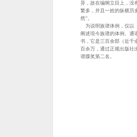
异，故在编纲立目上，没
繁多，并且一姓的纵横历
然”。
为说明族谱体例，仅以《
阐述現今族谱的体例。通
书，它是三百余部（近千
百余万，通过正规出版社出
谱牒奖第二名。