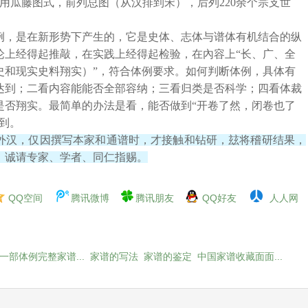
采用瓜藤图式，前列总图（从汉排到宋），后列220余个宗支世
，是在新形势下产生的，它是史体、志体与谱体有机结合的纵
论上经得起推敲，在实践上经得起检验，在內容上“长、广、全
史和现实史料翔实）”，符合体例要求。如何判断体例，具体有
达到；二看内容能能否全部容纳；三看归类是否科学；四看体裁
是否翔实。最简单的办法是看，能否做到“开卷了然，闭卷也了
到。
汉，仅因撰写本家和通谱时，才接触和钻研，玆将稽研结果，
，诚请专家、学者、同仁指赐。
QQ空间
腾讯微博
腾讯朋友
QQ好友
人人网
一部体例完整家谱...
家谱的写法
家谱的鉴定
中国家谱收藏面面...