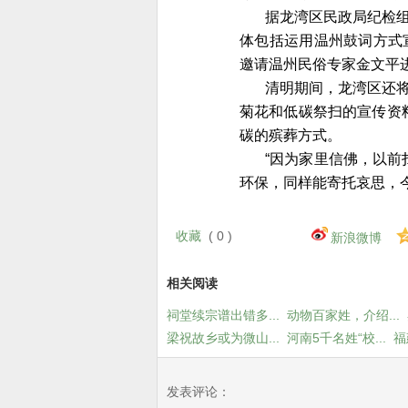
据龙湾区民政局纪检组
体包括运用温州鼓词方式
邀请温州民俗专家金文平
清明期间，龙湾区还将
菊花和低碳祭扫的宣传资
碳的殡葬方式。
“因为家里信佛，以
环保，同样能寄托哀思，今
收藏
(
0
)
新浪微博
相关阅读
祠堂续宗谱出错多...
动物百家姓，介绍...
梁祝故乡或为微山...
河南5千名姓“校...
福
发表评论：