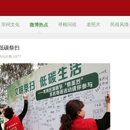
宗祠文化
寻根问祖
老照片
民俗风情
微博热点
风景名胜
线下活动
低碳祭扫
 访问次数 1877
健康饮食
风水学
姓氏文化
姓氏趣闻
家族历史