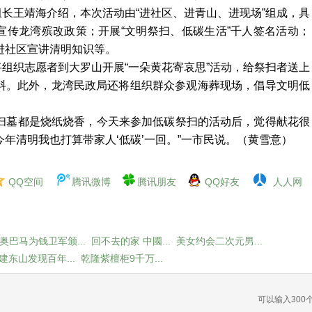
长王靖海介绍，本次活动由“进社区、进青山、进现场”组成，具
宣传龙湾殡改政策；开展“文明祭扫、低碳生活”千人签名活动；
进社区宣讲清明知识等。
组织志愿者到大罗山开展“一朵黄花寄哀思”活动，给祭扫者送上
料。此外，龙湾民政局还将组织群众参观海葬现场，倡导文明低
前扫墓都是烧纸烧香，今天来参加低碳祭扫的活动后，觉得献花很
年清明我也打算带家人‘低碳’一回。”一市民说。（黄雪意）
QQ空间
腾讯微博
腾讯朋友
QQ好友
人人网
奥巴马为钱卫军颁...
回不去的家 中國...
美女约会二次元男...
建东山发现百年...
乾隆紫檀柜9千万...
可以输入
300