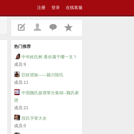
注册
登录
在线客服
热门推荐
中华姓氏树,看你属于哪一支？
成员:9
巨姓望族——颍川陈氏
成员:11
中国魏氏族谱辈分集锦--魏氏家
谱
成员:21
段氏字辈大全
成员:0