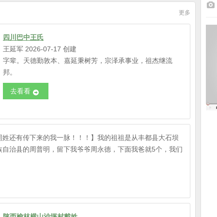
更多
四川巴中王氏
王延军 2026-07-17 创建
字辈。天德勤敦本、嘉延秉树芳，宗泽承事业，祖杰继流
邦。
去看看
周姓还有传下来的我一脉！！！】我的祖祖是从丰都县大石坝
族自治县的周普明，留下我爷爷周永德，下面我爸就5个，我们
陕西榆林横山沙坪村戴姓