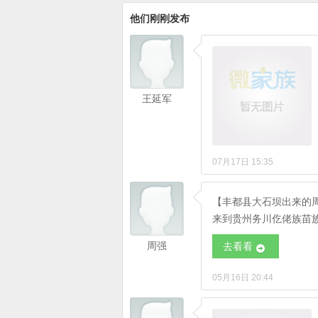
他们刚刚发布
王延军
07月17日 15:35
【丰都县大石坝出来的
来到贵州务川仡佬族苗
周强
去看看
05月16日 20:44