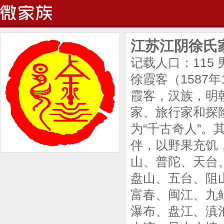
江苏江阴徐氏
记载人口：115
徐霞客（1587
霞客，汉族，明
家、旅行家和探
为“千古奇人”
伴，以野果充饥
山、普陀、天台
盘山、五台、阻
富春、闽江、九
瀑布、盘江、滇