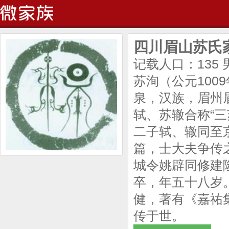
四川眉山苏氏
记载人口：135
苏洵（公元1009
泉，汉族，眉州
轼、苏辙合称“三
二子轼、辙同至
篇，士大夫争传
城令姚辟同修建
卒，年五十八岁
健，著有《嘉祐
传于世。