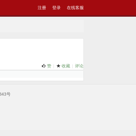
注册
登录
在线客服
赞
|
收藏
|
评论
843号